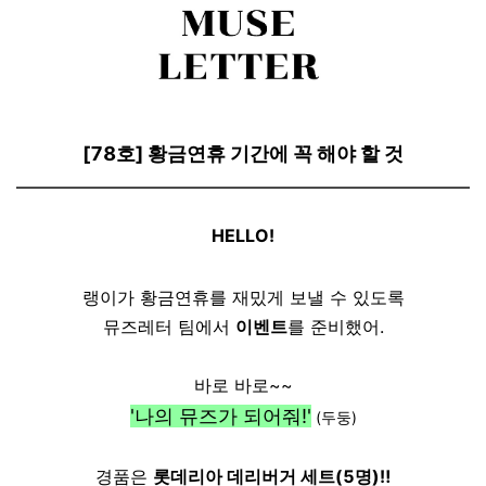
[78호] 황금연휴 기간에 꼭 해야 할 것
HELLO!
랭이가 황금연휴를 재밌게 보낼 수 있도록
뮤즈레터 팀에서
이벤트
를 준비했어.
바로 바로~~
'나의 뮤즈가 되어줘!'
(두둥)
경품은
롯데리아 데리버거 세트(5명)‼️