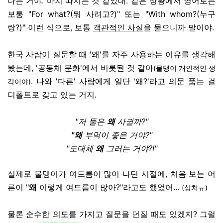
다는 거야. 마치 따지는 것 같았대.
같은 상황에서 영어로는
보통 "For what?(뭐 사려고?)" 또는 "With whom?(누구
랑?)" 이런 식으로, 보통
객관적인 사실
을 물으니까 말이야.
한국 사람이 질문할 때 '왜'를 자주 사용하는 이유를 생각해
봤는데, '공동체 문화'에서 비롯된 것 같아
(물댕이 개인적인 생
나와 '다른' 사람에게 일단 '왜?'라고 의문 품는 걸
각이야).
디폴트로 갖고 있는 거지.
"저 둘은
왜
사귈까?"
"
왜
부먹이 좋은 거야?"
"도대체
왜
그러는 거야?!"
실제로 물댕이가 여드름이 많이 나던 시절에, 처음 보는 어
른이 "
왜
이렇게 여드름이 많아?"라고도 했었어...
(상처ㅠ)
물론 순수한 의도를 가지고 질문을 던질 때도 있겠지? 그럴